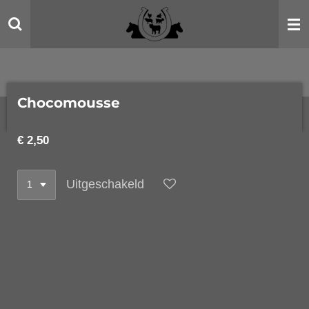
Ga
direct
naar
de
hoofdinhoud
Chocomousse
€ 2,50
Uitgeschakeld