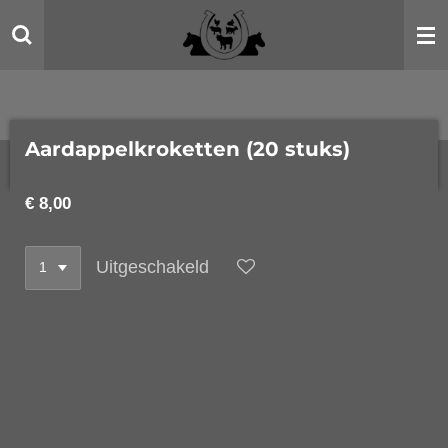
Ga
direct
naar
de
hoofdinhoud
Aardappelkroketten (20 stuks)
€ 8,00
Uitgeschakeld